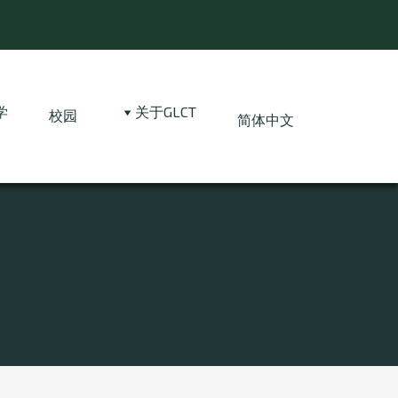
学
关于GLCT
校园
简体中文