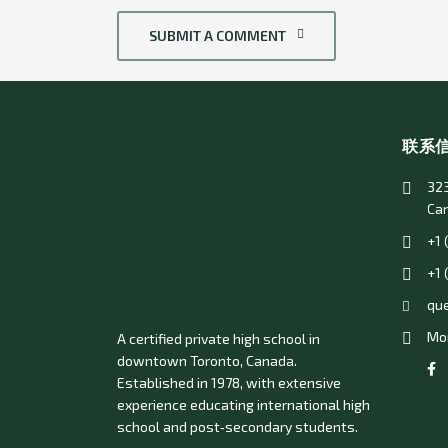
SUBMIT A COMMENT
联系
323
Ca
+1 
+1 
qu
Mon
A certified private high school in
downtown Toronto, Canada.
Established in 1978, with extensive
experience educating international high
school and post‑secondary students.