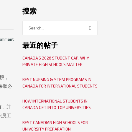
搜索
comment
最近的帖子
CANADA’S 2026 STUDENT CAP: WHY
PRIVATE HIGH SCHOOLS MATTER
手段，
BEST NURSING & STEM PROGRAMS IN
采取必
CANADA FOR INTERNATIONAL STUDENTS
HOW INTERNATIONAL STUDENTS IN
苗，并
CANADA GET INTO TOP UNIVERSITIES
职员工
BEST CANADIAN HIGH SCHOOLS FOR
UNIVERSITY PREPARATION