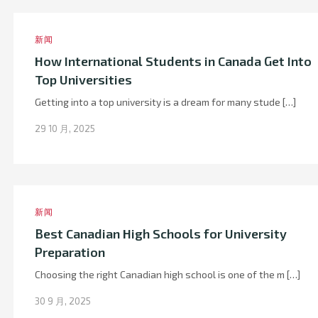
新闻
How International Students in Canada Get Into
Top Universities
Getting into a top university is a dream for many stude […]
29 10 月, 2025
新闻
Best Canadian High Schools for University
Preparation
Choosing the right Canadian high school is one of the m […]
30 9 月, 2025