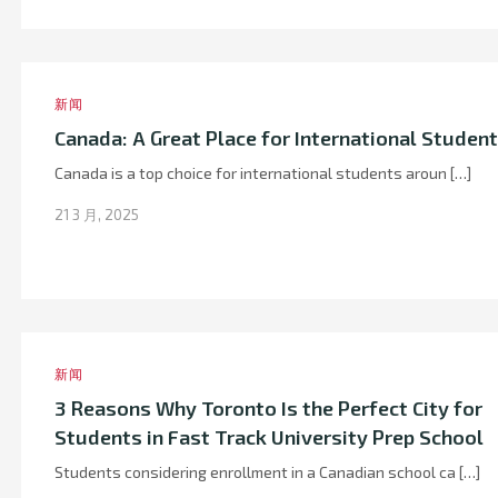
新闻
Canada: A Great Place for International Studen
Canada is a top choice for international students aroun […]
21 3 月, 2025
新闻
3 Reasons Why Toronto Is the Perfect City for
Students in Fast Track University Prep School
Students considering enrollment in a Canadian school ca […]