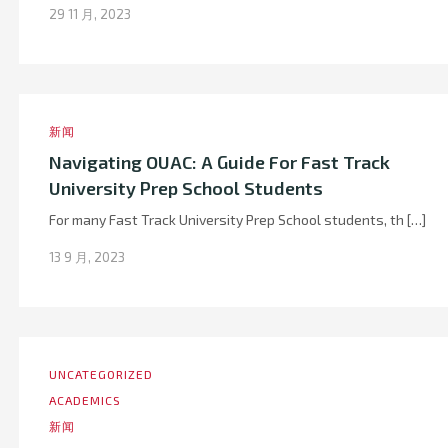
29 11 月, 2023
新闻
Navigating OUAC: A Guide For Fast Track
University Prep School Students
For many Fast Track University Prep School students, th […]
13 9 月, 2023
UNCATEGORIZED
ACADEMICS
新闻